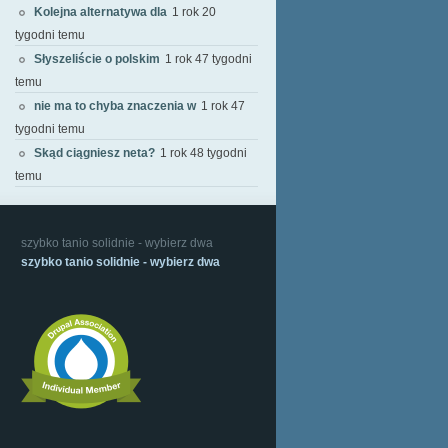
Kolejna alternatywa dla
1 rok 20
tygodni temu
Słyszeliście o polskim
1 rok 47 tygodni
temu
nie ma to chyba znaczenia w
1 rok 47
tygodni temu
Skąd ciągniesz neta?
1 rok 48 tygodni
temu
szybko tanio solidnie - wybierz dwa
szybko tanio solidnie - wybierz dwa