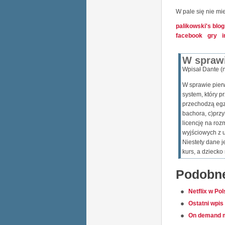
W pale się nie mieś
palikowski's blog
facebook
gry
i
W sprawi
Wpisał Dante (
W sprawie pierw
system, który p
przechodzą egza
bachora, c)prz
licencję na roz
wyjściowych z u
Niestety dane j
kurs, a dziecko
Podobne
Netflix w Po
Ostatni wpis
On demand 