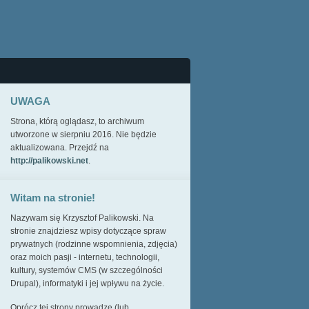
UWAGA
Strona, którą oglądasz, to archiwum
utworzone w sierpniu 2016. Nie będzie
aktualizowana. Przejdź na
http://palikowski.net
.
Witam na stronie!
Nazywam się Krzysztof Palikowski. Na
stronie znajdziesz wpisy dotyczące spraw
prywatnych (rodzinne wspomnienia, zdjęcia)
oraz moich pasji - internetu, technologii,
kultury, systemów CMS (w szczególności
Drupal), informatyki i jej wpływu na życie.
Oprócz tej strony prowadzę (lub