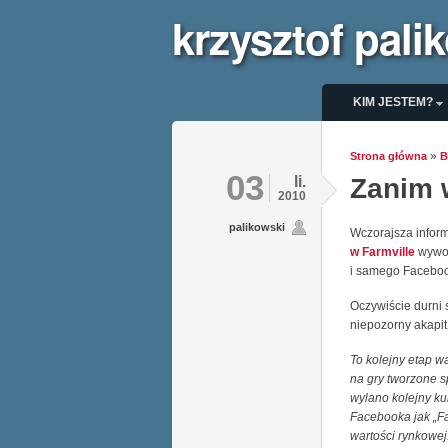
krzysztof pali
menu_glo
KIM JESTEM?
»
Strona główna
B
03
li.
Zanim w
2010
palikowski
Wczorajsza infor
w Farmville
wywoł
i samego Facebo
Oczywiście durni 
niepozorny akapit
To kolejny etap w
na gry tworzone s
wylano kolejny ku
Facebooka jak „Fa
wartości rynkowej