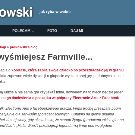
kowski
jak ryba w webie
wne
POLECAM
FOTO
DAJ MI
»
logi
palikowski's blog
yśmiejesz Farmville...
macja o
kobiecie, która zabiła swoje dziecko bo przeszkadzało jej w graniu
ała zapewne wiele dyskusji o głupocie wymienionej gry, podobnych casuali
oka.
są ludzie a nie sama gra czy jakaś firma, dowodem na to niech będzie jeden
 z
tego doniesienia o początku współpracy Electronic Arts z Facebook
:
alki Electronic Arts o facebookowego gracza. Firma trochę przespała boom
pecjalnie dla serwisów społecznościowych. Ostatnio na głowę giganta
beł zimnej wody, gdy okazało się, że startup Zynga (producent takich gier na
rmVille” i „Mafia Wars”) prześcignął legendarną firmę pod względem
.