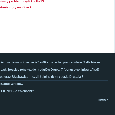
liśmy problem, czyli Apollo 13
żenia z gry na Kinect
ieczna firma w internecie” – 60 stron o bezpieczeństwie IT dla biznesu
awki bezpieczeństwa do modułów Drupal 7 (bonusowo: Infografika!)
t teraz Błyskawica… czyli kolejna dystrybucja Drupala 8
alCamp Wrocław
8.1.0 RC1 – o co chodzi?
more ›