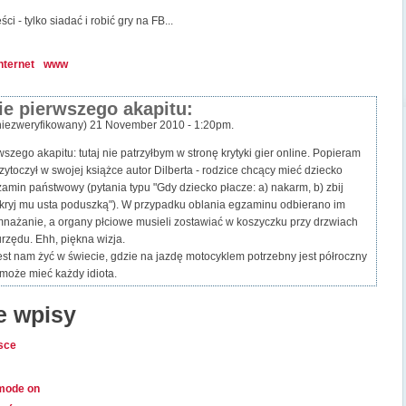
ci - tylko siadać i robić gry na FB...
nternet
www
e pierwszego akapitu:
niezweryfikowany) 21 November 2010 - 1:20pm.
szego akapitu: tutaj nie patrzyłbym w stronę krytyki gier online. Popieram
rzytoczył w swojej książce autor Dilberta - rodzice chcący mieć dziecko
min państwowy (pytania typu "Gdy dziecko płacze: a) nakarm, b) zbij
ykryj mu usta poduszką"). W przypadku oblania egzaminu odbierano im
mnażanie, a organy płciowe musieli zostawiać w koszyczku przy drzwiach
rzędu. Ehh, piękna wizja.
est nam żyć w świecie, gdzie na jazdę motocyklem potrzebny jest półroczny
 może mieć każdy idiota.
 wpisy
lsce
mode on