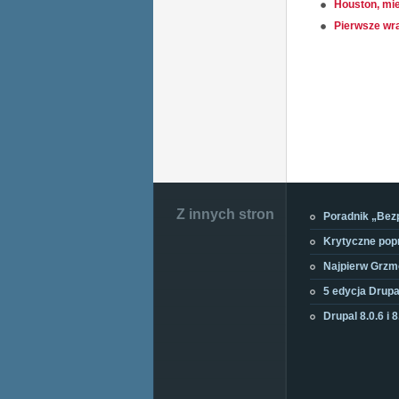
Houston, mie
Pierwsze wra
Stopka
Z innych stron
Poradnik „Bezp
Krytyczne popr
Najpierw Grzmo
5 edycja Drup
Drupal 8.0.6 i 